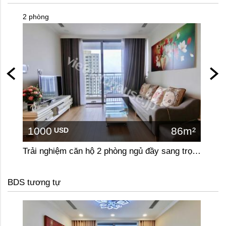
2 phòng
2 phòn
1000
86m²
10
USD
Trải nghiệm căn hộ 2 phòng ngủ đầy sang trọng ở Vinhome Gardenia
BDS tương tự