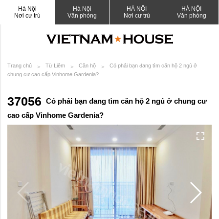
Hà Nội
Hà Nội
HÀ NỘI
HÀ NỘI
Nơi cư trú
Văn phòng
Nơi cư trú
Văn phòng
Trang chủ
Từ Liêm
Căn hộ
Có phải bạn đang tìm căn hộ 2 ngủ ở
chung cư cao cấp Vinhome Gardenia?
37056
Có phải bạn đang tìm căn hộ 2 ngủ ở chung cư
cao cấp Vinhome Gardenia?