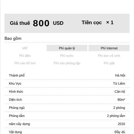
800
Tiền cọc
× 1
Giá thuê
USD
Bao gồm
VAT
Phí quản lý
Phí Internet
Phí điện
Phí nước
Phí dọn vệ sinh
Phí vào hồ bơi
Phí vào phòng tập
Phí giặt
Thành phố
Hà Nội
Khu Vực
Từ Liêm
Hình thức
Căn hộ
Diện tích
80m²
Phòng ngủ
2 phòng
Phòng tắm
2 phòng tắm
năm xây dựng
2016
Vật dụng
Đầy đủ