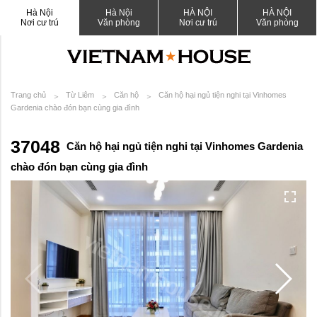
Hà Nội
Hà Nội
HÀ NỘI
HÀ NỘI
Nơi cư trú
Văn phòng
Nơi cư trú
Văn phòng
Trang chủ
Từ Liêm
Căn hộ
Căn hộ hại ngủ tiện nghi tại Vinhomes
Gardenia chào đón bạn cùng gia đình
37048
Căn hộ hại ngủ tiện nghi tại Vinhomes Gardenia
chào đón bạn cùng gia đình