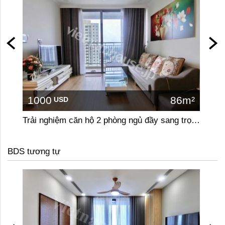
1000
86m²
10
USD
Trải nghiệm căn hộ 2 phòng ngủ đầy sang trọng ở Vinhome Gardenia
BDS tương tự