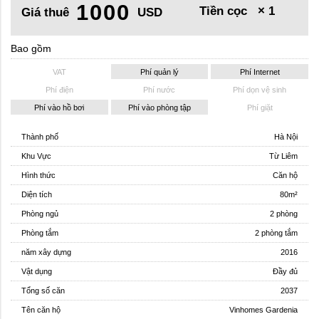
1000
Tiền cọc
× 1
Giá thuê
USD
Bao gồm
VAT
Phí quản lý
Phí Internet
Phí điện
Phí nước
Phí dọn vệ sinh
Phí vào hồ bơi
Phí vào phòng tập
Phí giặt
Thành phố
Hà Nội
Khu Vực
Từ Liêm
Hình thức
Căn hộ
Diện tích
80m²
Phòng ngủ
2 phòng
Phòng tắm
2 phòng tắm
năm xây dựng
2016
Vật dụng
Đầy đủ
Tổng số căn
2037
Tên căn hộ
Vinhomes Gardenia