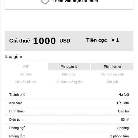
Thêm vào mục ưa thích
1000
Tiền cọc
× 1
Giá thuê
USD
Bao gồm
VAT
Phí quản lý
Phí Internet
Phí điện
Phí nước
Phí dọn vệ sinh
Phí vào hồ bơi
Phí vào phòng tập
Phí giặt
Thành phố
Hà Nội
Khu Vực
Từ Liêm
Hình thức
Căn hộ
Diện tích
83m²
Phòng ngủ
2 phòng
Phòng tắm
2 phòng tắm