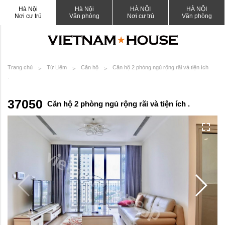
Hà Nội
Hà Nội
HÀ NỘI
HÀ NỘI
Nơi cư trú
Văn phòng
Nơi cư trú
Văn phòng
Trang chủ
Từ Liêm
Căn hộ
Căn hộ 2 phòng ngủ rộng rãi và tiện ích
.
37050
Căn hộ 2 phòng ngủ rộng rãi và tiện ích .