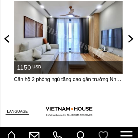
1150
10
USD
Căn hộ 2 phòng ngủ tầng cao gần trường Nhật tại Hà Nội
LANGUAGE
© Vietnamhouse.Inc ALL RIGHTS RESERVED