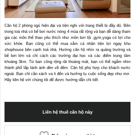
Căn hộ 2 phòng ngủ hiện đại và tiện nghi với trang thiết bị đầy đủ. Bên
trong toà nhà có bể bơi nước nóng 4 mùa rất rộng và bạn dễ dàng tham
gia các môn thể thao yêu thích như môn bơi lội ,gym,yoga có lợi cho
sức khỏe. Bạn cũng có thể mua sắm cá nhân tiện lợi ngay khu
shophouse bên cạnh toà nhà. Hướng căn hộ nhìn ra quảng trường và
bể bơi lớn và chỉ cách các trường đại học và các điểm trung tâm
khoảng 3km. Từ ban công rộng rãi thoáng mát, bạn có thể ngắm nhìn
thành phố lấp lánh ánh đèn về đêm. Căn hộ phù hợp cho khách nước
ngoài. Bạn chỉ cần xách va li đến và hưởng tụ cuộc sống đẹp như mơ.
Hãy liên hệ với chúng tôi để được hướng dẫn chi tiết.
Liên hệ thuê căn hộ này