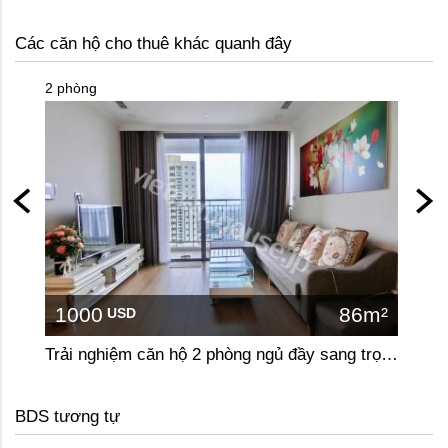
Các căn hộ cho thuê khác quanh đây
2 phòng
2 phòn
1000
86m²
10
USD
Trải nghiệm căn hộ 2 phòng ngủ đầy sang trọng ở Vinhome Gardenia
BDS tương tự