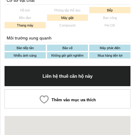
Cơ sở vật chất
Hồ bơi
Phòng tập thể dục
Bếp
Bồn tắm
Máy giặt
Ban công
Thang máy
Compound
Pet OK
Môi trường xung quanh
Bàn tiếp tân
Bảo vệ
Máy phát điện
Nhiều ánh sáng
Không giờ giới nghiêm
Mua hàng tiện lợi
Liên hệ thuê căn hộ này
Thêm vào mục ưa thích