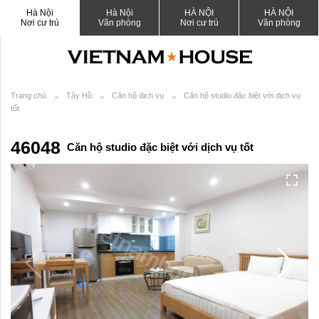
Hà Nội
Hà Nội
HÀ NỘI
HÀ NỘI
Nơi cư trú
Văn phòng
Nơi cư trú
Văn phòng
Trang chủ
Tây Hồ
Căn hộ dịch vụ
Căn hộ studio đặc biệt với dịch vụ
tốt
46048
Căn hộ studio đặc biệt với dịch vụ tốt