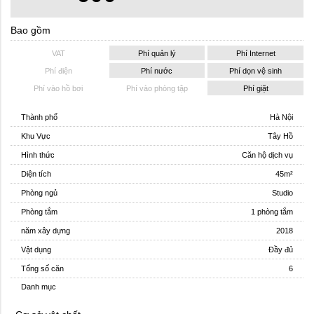
Bao gồm
VAT
Phí quản lý
Phí Internet
Phí điện
Phí nước
Phí dọn vệ sinh
Phí vào hồ bơi
Phí vào phòng tập
Phí giặt
Thành phố
Hà Nội
Khu Vực
Tây Hồ
Hình thức
Căn hộ dịch vụ
Diện tích
45m²
Phòng ngủ
Studio
Phòng tắm
1 phòng tắm
năm xây dựng
2018
Vật dụng
Đầy đủ
Tổng số căn
6
Danh mục