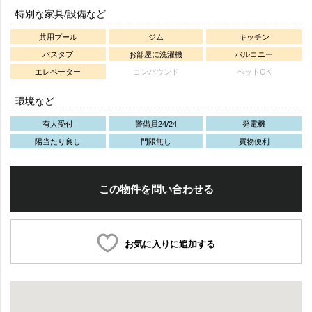
特別な家具/設備など
共用プール
ジム
キッチン
バスタブ
お部屋に洗濯機
バルコニー
エレベーター
コンパウンド
ペットOK
環境など
有人受付
警備員24/24
発電機
陽当たり良し
門限無し
買物便利
この物件を問い合わせる
お気に入りに追加する