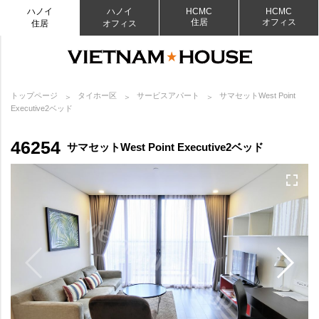
ハノイ
ハノイ
HCMC
HCMC
住居
オフィス
住居
オフィス
トップページ
タイホー区
サービスアパート
サマセットWest Point
Executive2ベッド
46254
サマセットWest Point Executive2ベッド