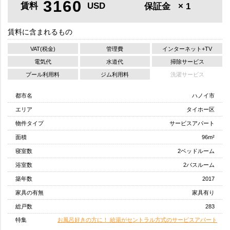
3160
賃料
USD
保証金
× 1
賃料に含まれるもの
VAT(税金)
管理費
インターネット+TV
電気代
水道代
掃除サービス
プール利用料
ジム利用料
洗濯サービス
都市名
ハノイ市
エリア
タイホー区
物件タイプ
サービスアパート
面積
96m²
寝室数
2ベッドルーム
浴室数
2バスルーム
築年数
2017
家具の有無
家具有り
総戸数
283
特集
お風呂好きの方に！ 給湯がセントラル方式のサービスアパート