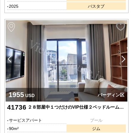
2025
バスタブ
1955
バーディン区
USD
41736
２８部屋中１つだけのVIP仕様２ベッドルーム（新築です）
サービスアパート
プール
90m²
ジム