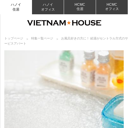
ハノイ
ハノイ
HCMC
HCMC
住居
オフィス
住居
オフィス
トップページ
特集一覧ページ
お風呂好きの方に！ 給湯がセントラル方式のサ
ービスアパート