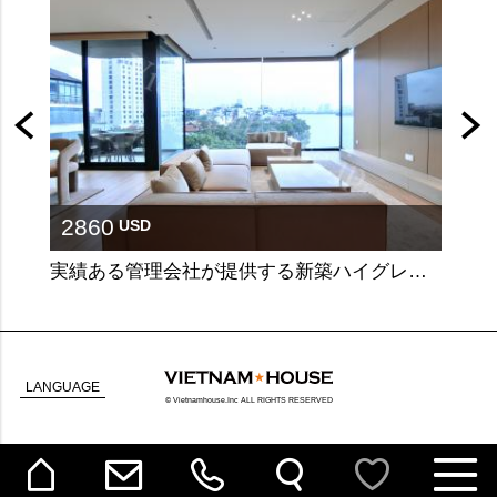
2860
36
USD
実績ある管理会社が提供する新築ハイグレードアパート
高級
LANGUAGE
© Vietnamhouse.Inc ALL RIGHTS RESERVED