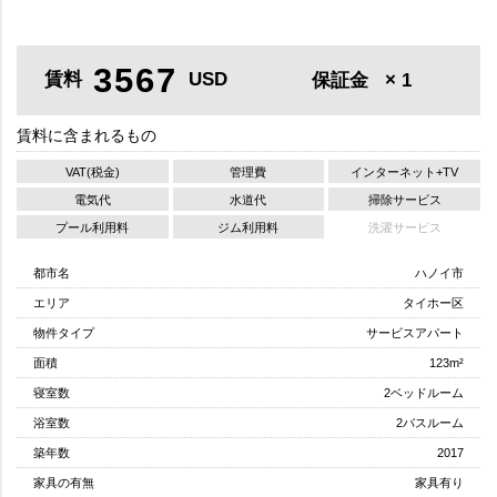
3567
賃料
USD
保証金
× 1
賃料に含まれるもの
VAT(税金)
管理費
インターネット+TV
電気代
水道代
掃除サービス
プール利用料
ジム利用料
洗濯サービス
都市名
ハノイ市
エリア
タイホー区
物件タイプ
サービスアパート
面積
123m²
寝室数
2ベッドルーム
浴室数
2バスルーム
築年数
2017
家具の有無
家具有り