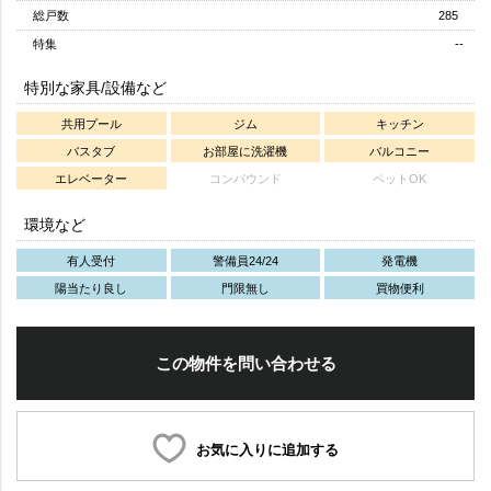
総戸数
285
特集
--
特別な家具/設備など
共用プール
ジム
キッチン
バスタブ
お部屋に洗濯機
バルコニー
エレベーター
コンパウンド
ペットOK
環境など
有人受付
警備員24/24
発電機
陽当たり良し
門限無し
買物便利
この物件を問い合わせる
お気に入りに追加する