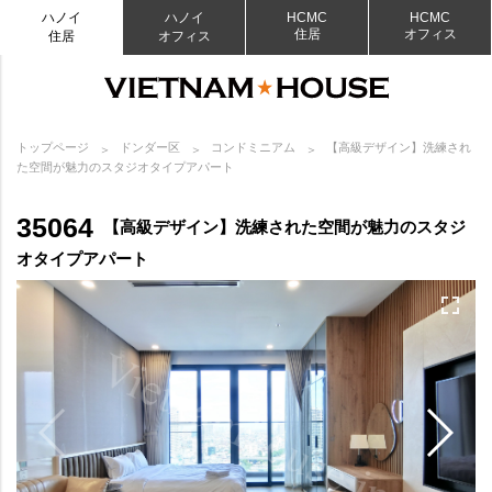
ハノイ
ハノイ
HCMC
HCMC
住居
オフィス
住居
オフィス
トップページ
ドンダー区
コンドミニアム
【高級デザイン】洗練され
た空間が魅力のスタジオタイプアパート
35064
【高級デザイン】洗練された空間が魅力のスタジ
オタイプアパート