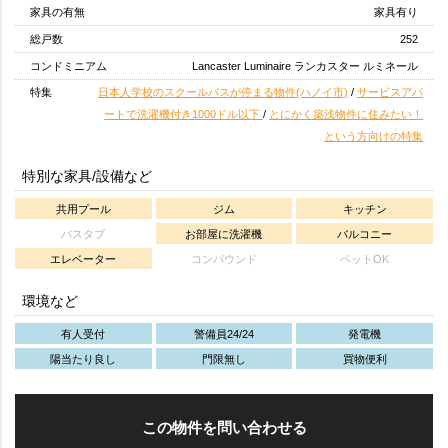
家具の有無
家具有り
総戸数
252
コンドミニアム
Lancaster Luminaire ランカスター ルミネール
特集
日本人学校のスクールバスが停まる物件(ハノイ市)
/
サービスアパ
ートで洗濯機付き1000ドル以下
/
とにかく築浅物件に住みたい！
という方向けの特集
特別な家具/設備など
共用プール
ジム
キッチン
バスタブ
お部屋に洗濯機
バルコニー
エレベーター
コンパウンド
ペットOK
環境など
有人受付
警備員24/24
発電機
陽当たり良し
門限無し
買物便利
この物件を問い合わせる