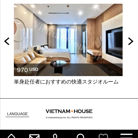
970
95
USD
単身赴任者におすすめの快適スタジオルーム
充実
LANGUAGE
© Vietnamhouse.Inc ALL RIGHTS RESERVED