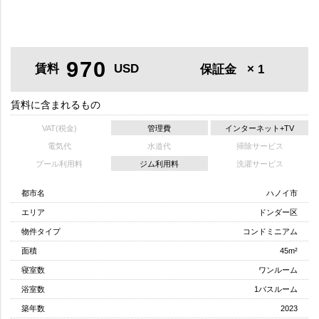
970
賃料
USD
保証金
× 1
賃料に含まれるもの
VAT(税金)
管理費
インターネット+TV
電気代
水道代
掃除サービス
プール利用料
ジム利用料
洗濯サービス
都市名
ハノイ市
エリア
ドンダー区
物件タイプ
コンドミニアム
面積
45m²
寝室数
ワンルーム
浴室数
1バスルーム
築年数
2023