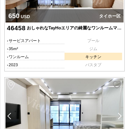
650
タイホー区
USD
46458
おしゃれなTayHoエリアの綺麗なワンルームマンション
サービスアパート
プール
35m²
ジム
ワンルーム
キッチン
2023
バスタブ