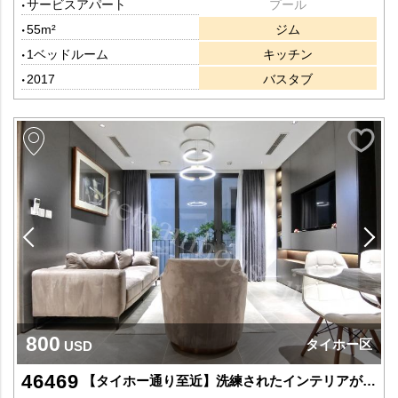
サービスアパート
プール
55m²
ジム
1ベッドルーム
キッチン
2017
バスタブ
800
タイホー区
USD
46469
【タイホー通り至近】洗練されたインテリアが魅力の高級1LDK