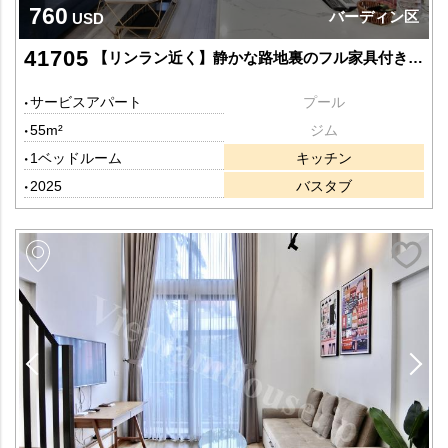
760
バーディン区
USD
41705
【リンラン近く】静かな路地裏のフル家具付き1LDK｜利便性抜群の好立地
サービスアパート
プール
55m²
ジム
1ベッドルーム
キッチン
2025
バスタブ