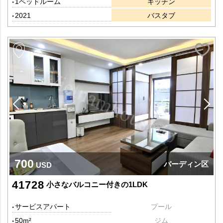
1ベッドルーム
キッチン
2021
バスタブ
700
バーディン区
USD
41728
小さなバルコニー付きの1LDK
サービスアパート
プール
50m²
ジム