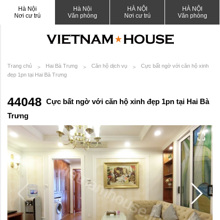
Hà Nội
Hà Nội
HÀ NỘI
HÀ NỘI
Nơi cư trú
Văn phòng
Nơi cư trú
Văn phòng
Trang chủ
Hai Bà Trưng
Căn hộ dịch vụ
Cực bất ngờ với căn hộ xinh
đẹp 1pn tại Hai Bà Trưng
44048
Cực bất ngờ với căn hộ xinh đẹp 1pn tại Hai Bà
Trưng