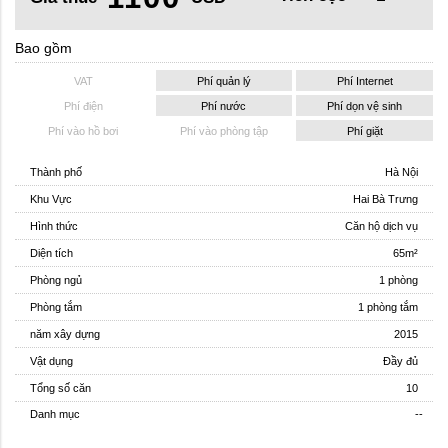
Bao gồm
VAT
Phí quản lý
Phí Internet
Phí điện
Phí nước
Phí dọn vệ sinh
Phí vào hồ bơi
Phí vào phòng tập
Phí giặt
Thành phố
Hà Nội
Khu Vực
Hai Bà Trưng
Hình thức
Căn hộ dịch vụ
Diện tích
65m²
Phòng ngủ
1 phòng
Phòng tắm
1 phòng tắm
năm xây dựng
2015
Vật dụng
Đầy đủ
Tổng số căn
10
Danh mục
--