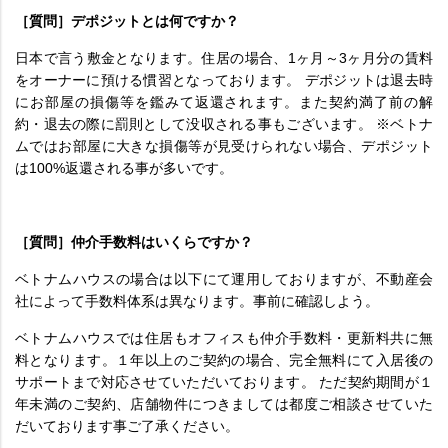
［質問］デポジットとは何ですか？
日本で言う敷金となります。住居の場合、1ヶ月～3ヶ月分の賃料
をオーナーに預ける慣習となっております。 デポジットは退去時
にお部屋の損傷等を鑑みて返還されます。また契約満了前の解
約・退去の際に罰則として没収される事もございます。 ※ベトナ
ムではお部屋に大きな損傷等が見受けられない場合、デポジット
は100%返還される事が多いです。
［質問］仲介手数料はいくらですか？
ベトナムハウスの場合は以下にて運用しておりますが、不動産会
社によって手数料体系は異なります。事前に確認しよう。
ベトナムハウスでは住居もオフィスも仲介手数料・更新料共に無
料となります。１年以上のご契約の場合、完全無料にて入居後の
サポートまで対応させていただいております。 ただ契約期間が１
年未満のご契約、店舗物件につきましては都度ご相談させていた
だいております事ご了承ください。