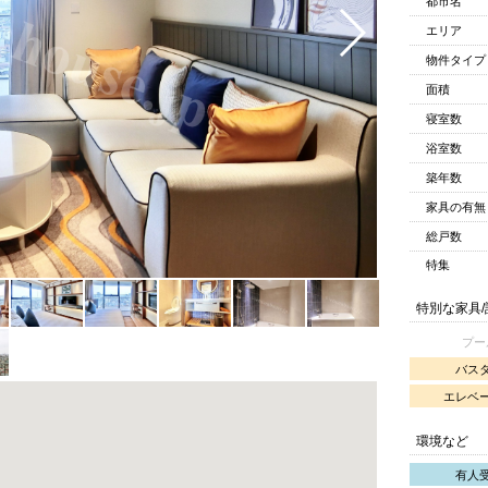
都市名
エリア
物件タイプ
面積
寝室数
浴室数
築年数
家具の有無
総戸数
特集
特別な家具
プー
バス
エレベ
環境など
有人