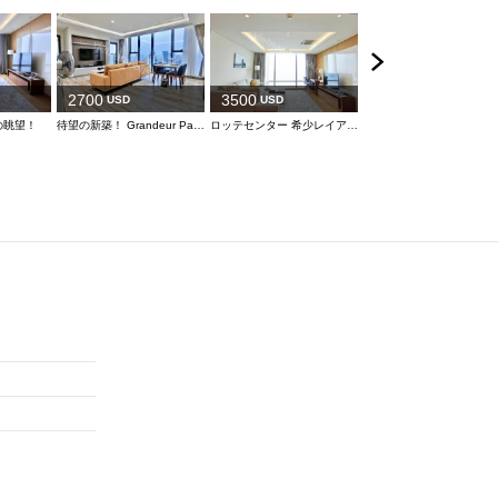
3500
USD
ハノ
2700
3500
USD
USD
の眺望！
待望の新築！ Grandeur Palace
ロッテセンター 希少レイアウト 2ベッド