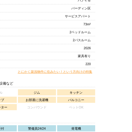
ハノイ市
バーディン区
サービスアパート
73m²
2ベッドルーム
2バスルーム
2026
家具有り
220
とにかく築浅物件に住みたい！という方向けの特集
/設備など
ル
ジム
キッチン
タブ
お部屋に洗濯機
バルコニー
ーター
コンパウンド
ペットOK
受付
警備員24/24
発電機