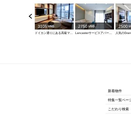
3105
2750
2500
USD
USD
U
ドイカン通りにある高級マンションの2 Bedroom Executive
Lancasterサービスアパート2ベッド
新着物件
特集一覧ペー
こだわり検索