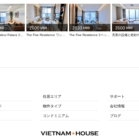
2600
2833
3500
SD
USD
USD
USD
人気のGrandeur Palace 2ベッド
The Five Residence ワンランク上の生活を
The Five Residence 2ベッド Doi Can通り
充実の設備と絶好
住居エリア
サポート
ジ
物件タイプ
会社情報
コンドミニアム
ブログ