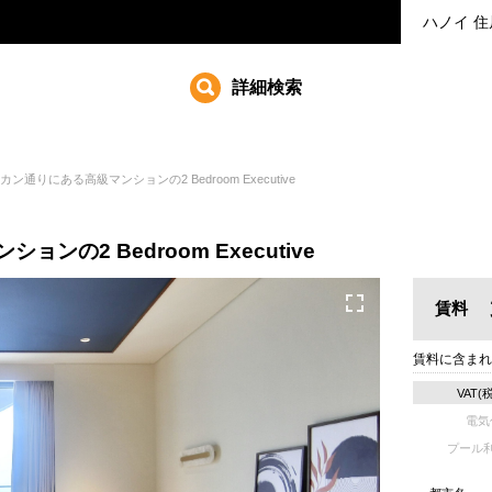
ハノイ
住
詳細検索
カン通りにある高級マンションの2 Bedroom Executive
の2 Bedroom Executive
賃料
賃料に含まれ
VAT(
電気
プール