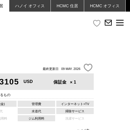
居
ハノイ
オフィス
HCMC
住居
HCMC
オフィス
最終更新日 09 MAY. 2026
3105
USD
保証金
× 1
るもの
税金)
管理費
インターネット+TV
代
水道代
掃除サービス
利用料
ジム利用料
洗濯サービス