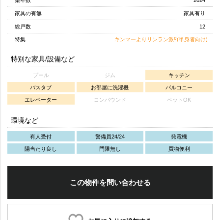
家具の有無
家具有り
総戸数
12
特集
キンマーよりリンラン派⁉(単身者向け)
特別な家具/設備など
プール
ジム
キッチン
バスタブ
お部屋に洗濯機
バルコニー
エレベーター
コンパウンド
ペットOK
環境など
有人受付
警備員24/24
発電機
陽当たり良し
門限無し
買物便利
この物件を問い合わせる