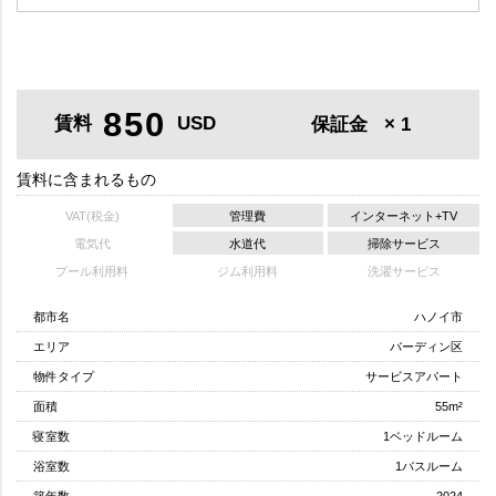
850
賃料
USD
保証金
× 1
賃料に含まれるもの
VAT(税金)
管理費
インターネット+TV
電気代
水道代
掃除サービス
プール利用料
ジム利用料
洗濯サービス
都市名
ハノイ市
エリア
バーディン区
物件タイプ
サービスアパート
面積
55m²
寝室数
1ベッドルーム
浴室数
1バスルーム
築年数
2024