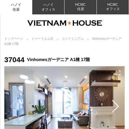
ハノイ
ハノイ
HCMC
HCMC
住居
オフィス
住居
オフィス
トップページ
トゥーリエム区
コンドミニアム
Vinhomesガーデニア
A1棟 17階
37044
Vinhomesガーデニア A1棟 17階