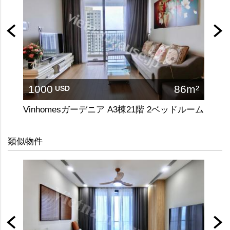
1000
86m²
10
USD
Vinhomesガーデニア A3棟21階 2ベッドルーム
類似物件