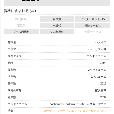
賃料に含まれるもの
VAT(税金)
管理費
インターネット+TV
電気代
水道代
掃除サービス
プール利用料
ジム利用料
洗濯サービス
都市名
ハノイ市
エリア
トゥーリエム区
物件タイプ
コンドミニアム
面積
78m²
寝室数
2ベッドルーム
浴室数
2バスルーム
築年数
2016
家具の有無
家具有り
総戸数
2037
コンドミニアム
Vinhomes Gardenia ビンホームズガーデニア
特集
コーザイ、ミーディンエリアのコンド集めました。